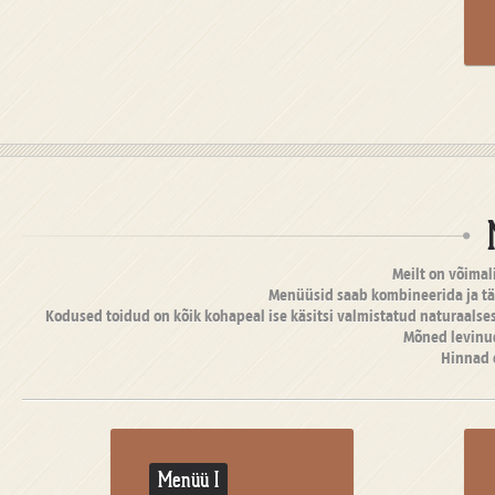
Meilt on võimal
Menüüsid saab kombineerida ja tä
Kodused toidud on kõik kohapeal ise käsitsi valmistatud naturaalses
Mõned levinu
Hinnad 
Menüü I