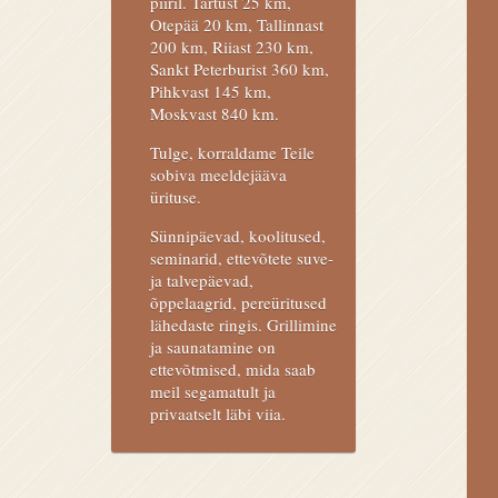
piiril. Tartust 25 km,
Otepää 20 km, Tallinnast
200 km, Riiast 230 km,
Sankt Peterburist 360 km,
Pihkvast 145 km,
Moskvast 840 km.
Tulge, korraldame Teile
sobiva meeldejääva
ürituse.
Sünnipäevad, koolitused,
seminarid, ettevõtete suve-
ja talvepäevad,
õppelaagrid, pereüritused
lähedaste ringis. Grillimine
ja saunatamine on
ettevõtmised, mida saab
meil segamatult ja
privaatselt läbi viia.