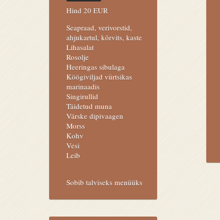
Hind 20 EUR
Seapraad, verivorstid,
ahjukartul, kõrvits, kaste
Lihasalat
Rosolje
Heeringas sibulaga
Köögiviljad vürtsikas
marinaadis
Singirullid
Täidetud muna
Värske dipivaagen
Morss
Kohv
Vesi
Leib
Sobib talviseks menüüks