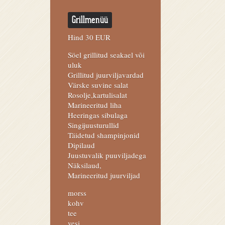
Grillmenüü
Hind 30 EUR
Söel grillitud seakael või
uluk
Grillitud juurviljavardad
Värske suvine salat
Rosolje,kartulisalat
Marineeritud liha
Heeringas sibulaga
Singijuusturullid
Täidetud shampinjonid
Dipilaud
Juustuvalik puuviljadega
Näksilaud,
Marineeritud juurviljad
morss
kohv
tee
vesi