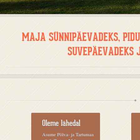
MAJA SÜNNIPÄEVADEKS, PIDUD
SUVEPÄEVADEKS J
Oleme lähedal
Asume Põlva- ja Tartumaa